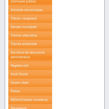
informació pública
Activitats econòmiques
Tributs i recaptació
Serveis municipals
Tràmits urbanístics
Tràmits ambientals
Sol.licitud de documents
administratius
Registre civil
Acció Social
Govern obert
Policia
MyGov(Carpeta ciutadana)
Representa