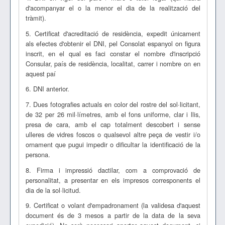
d'acompanyar el o la menor el dia de la realització del
tràmit).
5. Certificat d'acreditació de residència, expedit únicament
als efectes d'obtenir el DNI, pel Consolat espanyol on figura
inscrit, en el qual es faci constar el nombre d'inscripció
Consular, país de residència, localitat, carrer i nombre on en
aquest paí
6. DNI anterior.
7. Dues fotografies actuals en color del rostre del sol·licitant,
de 32 per 26 mil·límetres, amb el fons uniforme, clar i llis,
presa de cara, amb el cap totalment descobert i sense
ulleres de vidres foscos o qualsevol altre peça de vestir i/o
ornament que pugui impedir o dificultar la identificació de la
persona.
8. Firma i impressió dactilar, com a comprovació de
personalitat, a presentar en els impresos corresponents el
dia de la sol·licitud.
9. Certificat o volant d'empadronament (la validesa d'aquest
document és de 3 mesos a partir de la data de la seva