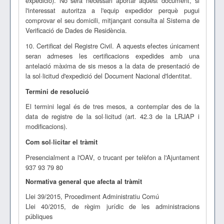
expedició). No serà necessari aportar aquest document, si
l'interessat autoritza a l'equip expedidor perquè pugui
comprovar el seu domicili, mitjançant consulta al Sistema de
Verificació de Dades de Residència.
10. Certificat del Registre Civil. A aquests efectes únicament
seran admeses les certificacions expedides amb una
antelació màxima de sis mesos a la data de presentació de
la sol·licitud d'expedició del Document Nacional d'Identitat.
Termini de resolució
El termini legal és de tres mesos, a contemplar des de la
data de registre de la sol·licitud (art. 42.3 de la LRJAP i
modificacions).
Com sol·licitar el tràmit
Presencialment a l'OAV, o trucant per telèfon a l'Ajuntament
937 93 79 80
Normativa general que afecta al tràmit
Llei 39/2015, Procediment Administratiu Comú
Llei 40/2015, de règim jurídic de les administracions
públiques