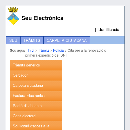
Seu Electrònica
[
Identificació
]
SEU
TRÀMITS
CARPETA CIUTADANA
Sou aquí:
Inici
>
Tràmits
>
Policia
>
Cita per a la renovació o
primera expedició del DNI
Tràmits genèrics
Cercador
Carpeta ciutadana
Factura Electrònica
Padró d'habitants
Cens electoral
Sol.licitud d'accès a la