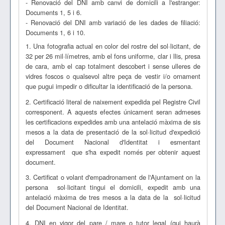
- Renovació del DNI amb canvi de domicili a l'estranger:
Documents 1, 5 i 6.
- Renovació del DNI amb variació de les dades de filiació:
Documents 1, 6 i 10.
1. Una fotografia actual en color del rostre del sol·licitant, de
32 per 26 mil·límetres, amb el fons uniforme, clar i llis, presa
de cara, amb el cap totalment descobert i sense ulleres de
vidres foscos o qualsevol altre peça de vestir i/o ornament
que pugui impedir o dificultar la identificació de la persona.
2. Certificació literal de naixement expedida pel Registre Civil
corresponent. A aquests efectes únicament seran admeses
les certificacions expedides amb una antelació màxima de sis
mesos a la data de presentació de la sol·licitud d'expedició
del Document Nacional d'Identitat i esmentant
expressament que s'ha expedit només per obtenir aquest
document.
3. Certificat o volant d'empadronament de l'Ajuntament on la
persona sol·licitant tingui el domicili, expedit amb una
antelació màxima de tres mesos a la data de la sol·licitud
del Document Nacional de Identitat.
4. DNI en vigor del pare / mare o tutor legal (qui haurà