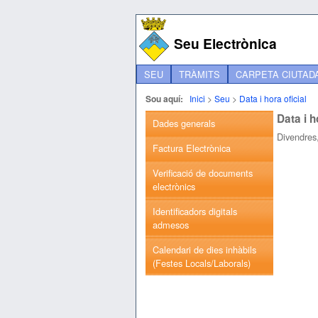
Seu Electrònica
SEU
TRÀMITS
CARPETA CIUTAD
Sou aquí:
Inici
>
Seu
>
Data i hora oficial
Data i h
Dades generals
Divendres
Factura Electrònica
Verificació de documents
electrònics
Identificadors digitals
admesos
Calendari de dies inhàbils
(Festes Locals/Laborals)