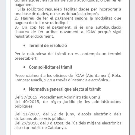
donarà aquest en forma de full d'autoliquidació per fer el
pagament
- Si la sol.licitud requereix facilitar dades per incorporar a
una base de dades, no se us donarà cap imprès
2.- Haureu de fer el pagament segons la modalitat que
hagueu decidit o se us indiqui
3.- Un cop fet el pagament, si és una autoliquidació
l'haureu de fer arribar novament a l'OAV perquè sigui
registrat el document.
Termini de resolució
Per la naturalesa del tràmit no es contempla un termini
preestablert.
Com sol·licitar el tràmit
Presencialment a les oficines de l'OAV (Ajuntament) Rbla.
Francesc Macià, 59 o a través d'instància electrònica.
Normativa general que afecta al tràmit
Llei 39/2015, Procediment Administratiu Comú
Llei 40/2015, de règim jurídic de les administracions
públiques
Llei 11/2007, del 22 de juny, d'accés electrònic dels
ciutadans als serveis públics.
Llei 29/2010, del 3 d'agost, de l'ús dels mitjans electrònics
al sector públic de Catalunya.