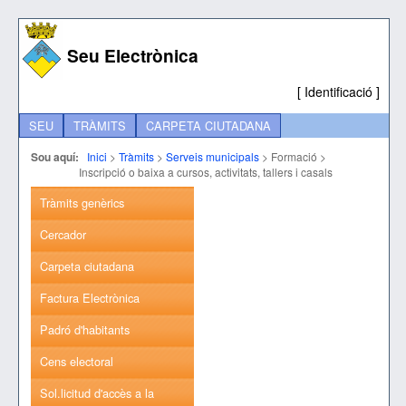
Seu Electrònica
[
Identificació
]
SEU
TRÀMITS
CARPETA CIUTADANA
Sou aquí:
Inici
>
Tràmits
>
Serveis municipals
>
Formació
>
Inscripció o baixa a cursos, activitats, tallers i casals
Tràmits genèrics
Cercador
Carpeta ciutadana
Factura Electrònica
Padró d'habitants
Cens electoral
Sol.licitud d'accès a la