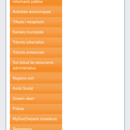
informació pública
Activitats econòmiques
Tributs i recaptació
Serveis municipals
Tràmits urbanístics
Tràmits ambientals
Sol.licitud de documents
administratius
Registre civil
Acció Social
Govern obert
Policia
MyGov(Carpeta ciutadana)
Representa